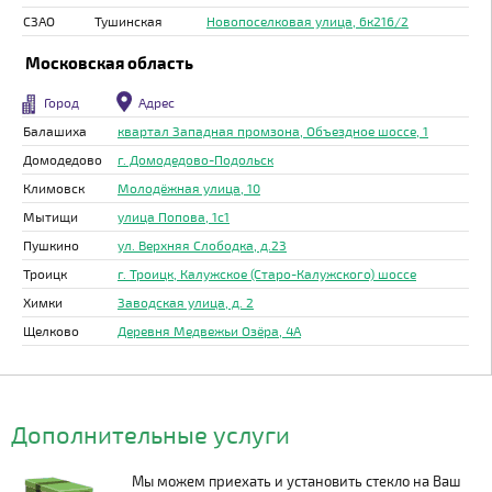
СЗАО
Тушинская
Новопоселковая улица, 6к216/2
Московская область
Город
Адрес
Балашиха
квартал Западная промзона, Объездное шоссе, 1
Домодедово
г. Домодедово-Подольск
Климовск
Молодёжная улица, 10
Мытищи
улица Попова, 1с1
Пушкино
ул. Верхняя Слободка, д.23
Троицк
г. Троицк, Калужское (Старо-Калужского) шоссе
Химки
Заводская улица, д. 2
Щелково
Деревня Медвежьи Озёра, 4А
Дополнительные услуги
Мы можем приехать и установить стекло на Ваш