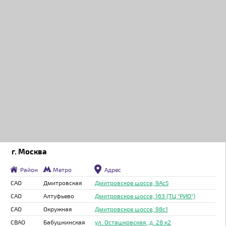
г. Москва
Район
Метро
Адрес
САО
Дмитровская
Дмитровское шоссе, 9Ас5
САО
Алтуфьево
Дмитровское шоссе, 163 (ТЦ "РИО")
САО
Окружная
Дмитровское шоссе, 98с1
СВАО
Бабушкинская
ул. Осташковская, д. 28 к2