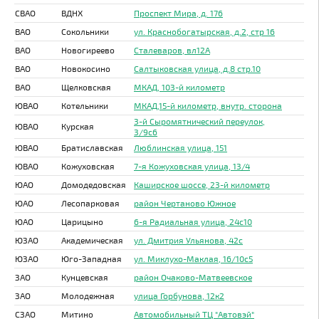
СВАО
ВДНХ
Проспект Мира, д. 176
ВАО
Сокольники
ул. Краснобогатырская, д.2, стр 16
ВАО
Новогиреево
Сталеваров, вл12А
ВАО
Новокосино
Салтыковская улица, д.8 стр.10
ВАО
Щелковская
МКАД, 103-й километр
ЮВАО
Котельники
МКАД,15-й километр, внутр. сторона
3-й Сыромятнический переулок,
ЮВАО
Курская
3/9с6
ЮВАО
Братиславская
Люблинская улица, 151
ЮВАО
Кожуховская
7-я Кожуховская улица, 13/4
ЮАО
Домодедовская
Каширское шоссе, 23-й километр
ЮАО
Лесопарковая
район Чертаново Южное
ЮАО
Царицыно
6-я Радиальная улица, 24с10
ЮЗАО
Академическая
ул. Дмитрия Ульянова, 42с
ЮЗАО
Юго-Западная
ул. Миклухо-Маклая, 16/10с5
ЗАО
Кунцевская
район Очаково-Матвеевское
ЗАО
Молодежная
улица Горбунова, 12к2
СЗАО
Митино
Автомобильный ТЦ "Автовэй"